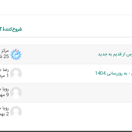
شروع‌کنندهٔ گ
List of discu
رس از قدیم به جدید
25 شهریور 1399
رضا ع
 روزرسانی 1404
1 مرداد 1401
رويا 
9 مهر 1404
رويا 
2 بهمن 1404